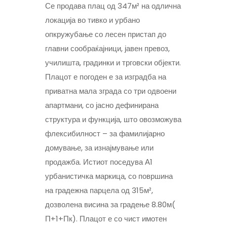
Се продава плац од 347м² на одлична
локација во тивко и урбано
опкружубање со лесен пристап до
главни сообраќајници, јавен превоз,
училишта, градинки и трговски објекти.
Плацот е погоден е за изградба на
приватна мала зграда со три одвоени
апартмани, со јасно дефинирана
структура и функција, што овозможува
флексибилност – за фамилијарно
домување, за изнајмување или
продажба. Истиот поседува А1
урбанистичка маркица, со површина
на градежна парцела од 315м²,
дозволена висина за градење 8.80м(
П+1+Пк). Плацот е со чист имотен