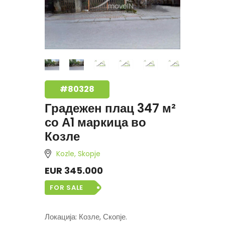
#80328
Градежен плац 347 м²
со А1 маркица во
Козле
Kozle, Skopje
EUR 345.000
FOR SALE
Локација: Козле, Скопје.