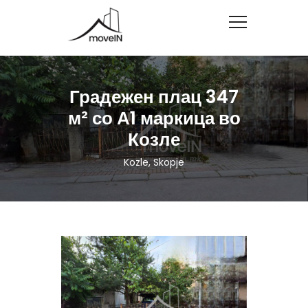
Градежен плац 347
м² со А1 маркица во
Козле
Kozle, Skopje