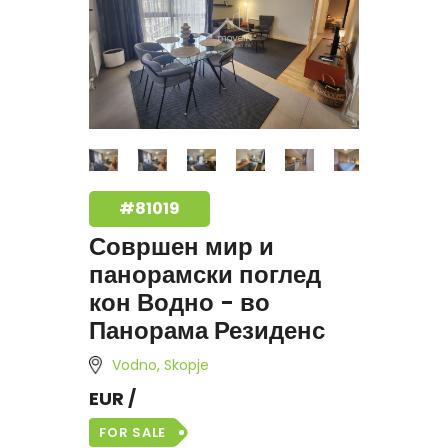
#81019
Совршен мир и
панорамски поглед
кон Водно - во
Панорама Резиденс
Vodno, Skopje
EUR /
FOR SALE