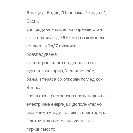
Локација: Водно, "Панорама Резиденс",
Скопје.
Се продава комплетно опремен стан
со површина од 76м2 во нов комплекс
со лифт и 24/7 физичко
обезбедување.
Станот располага со дневна соба,
кујна и трпезарија, 2 спални соби,
бања и тераса со отворен поглед кон
Водно.
Греењето е регулирано преку парно на
електрична енергија и дополнително
има клима уреди во секоја просторија.
Постои можност за купување на
паркинг место.