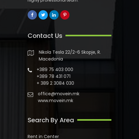
highly professional team.
Contact Us
Nikola Tesla 22/2-6 Skopje, R.
Macedonia
+389 75 403 000
+389 78 431 071
+ 389 2 3084 030
office@movein.mk
www.movein.mk
Search By Area
Rent in Center