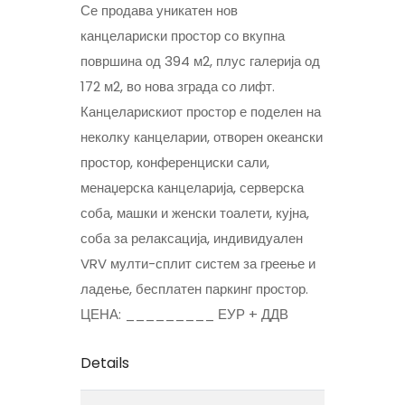
Се продава уникатен нов
канцелариски простор со вкупна
површина од 394 м2, плус галерија од
172 м2, во нова зграда со лифт.
Канцеларискиот простор е поделен на
неколку канцеларии, отворен океански
простор, конференциски сали,
менаџерска канцеларија, серверска
соба, машки и женски тоалети, кујна,
соба за релаксација, индивидуален
VRV мулти-сплит систем за греење и
ладење, бесплатен паркинг простор.
ЦЕНА: _________ ЕУР + ДДВ
Details